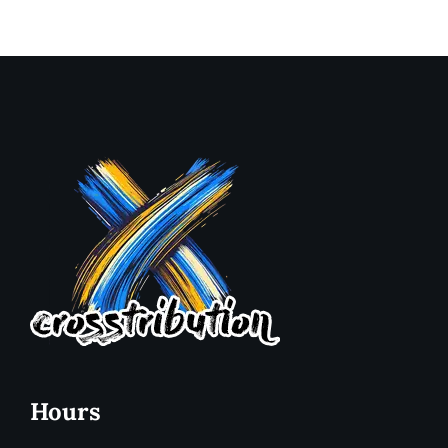
Holiday Catering
Holiday
Hours