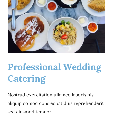
Professional Wedding
Catering
Professional Wedding
Catering
Nostrud exercitation ullamco laboris nisi
Catering
Food
aliquip comod cons equat duis reprehenderit
sed eiusmod tempor.