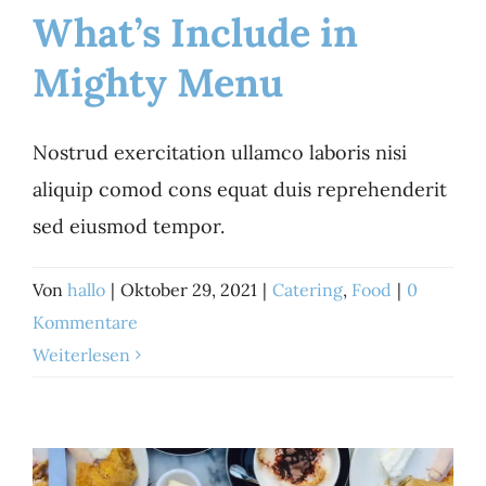
What’s Include in
Mighty Menu
What’s Include in
Mighty Menu
Nostrud exercitation ullamco laboris nisi
Catering
Food
aliquip comod cons equat duis reprehenderit
sed eiusmod tempor.
Von
hallo
|
Oktober 29, 2021
|
Catering
,
Food
|
0
Kommentare
Weiterlesen