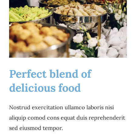
Perfect blend of
delicious food
Perfect blend of
delicious food
Nostrud exercitation ullamco laboris nisi
Catering
Food
aliquip comod cons equat duis reprehenderit
sed eiusmod tempor.