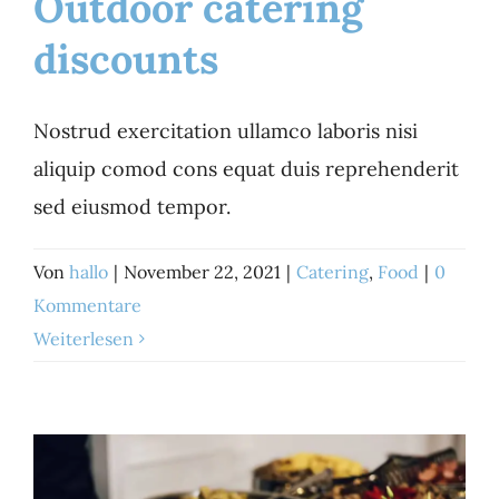
Outdoor catering
discounts
Outdoor catering
discounts
Nostrud exercitation ullamco laboris nisi
Catering
Food
aliquip comod cons equat duis reprehenderit
sed eiusmod tempor.
Von
hallo
|
November 22, 2021
|
Catering
,
Food
|
0
Kommentare
Weiterlesen