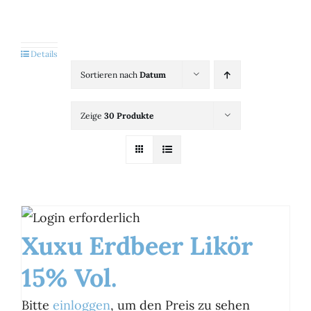
Kategorien
View
Details
Sortieren nach
Datum
Brands
Zeige
30 Produkte
B2B-Shop
Kontakt
Xuxu Erdbeer Likör
15% Vol.
Bitte
einloggen
, um den Preis zu sehen