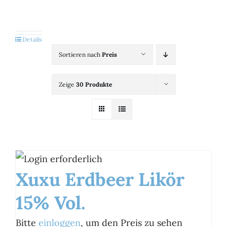
Kategorien
View
Details
Sortieren nach
Preis
Brands
Zeige
30 Produkte
B2B-Shop
Kontakt
Xuxu Erdbeer Likör
15% Vol.
Bitte
einloggen
, um den Preis zu sehen