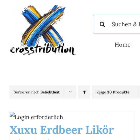
Zum
Inhalt
Suche
springen
nach:
Home
Sortieren nach
Beliebtheit
Zeige
30 Produkte
Xuxu Erdbeer Likör