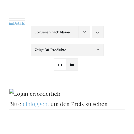
Kategorien
View
Details
Sortieren nach
Name
Brands
Zeige
30 Produkte
B2B-Shop
Kontakt
Bitte
einloggen
, um den Preis zu sehen