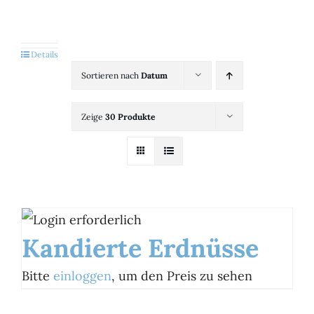
Kategorien
View
Details
Sortieren nach
Datum
Brands
Zeige
30 Produkte
B2B-Shop
Kontakt
Kandierte Erdnüsse
Bitte
einloggen
, um den Preis zu sehen