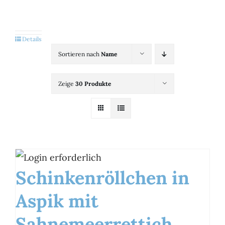
Kategorien
View
Details
Sortieren nach
Name
Brands
Zeige
30 Produkte
B2B-Shop
Kontakt
Schinkenröllchen in
Aspik mit
Sahnemeerrettich,