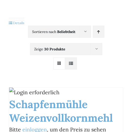
Kategorien
View
Details
Sortieren nach
Beliebtheit
Brands
Zeige
30 Produkte
B2B-Shop
Kontakt
Schapfenmühle
Weizenvollkornmehl
Bitte
einloggen
, um den Preis zu sehen