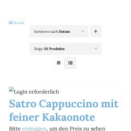
Kategorien
View
Details
Sortieren nach
Datum
Brands
Zeige
30 Produkte
B2B-Shop
Kontakt
Satro Cappuccino mit
feiner Kakaonote
Bitte
einloggen
, um den Preis zu sehen