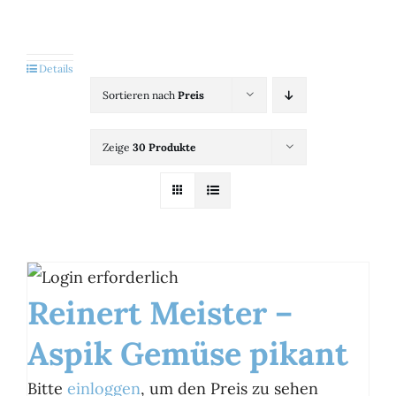
Kategorien
View
Details
Sortieren nach
Preis
Brands
Zeige
30 Produkte
B2B-Shop
Kontakt
Reinert Meister –
Aspik Gemüse pikant
Bitte
einloggen
, um den Preis zu sehen