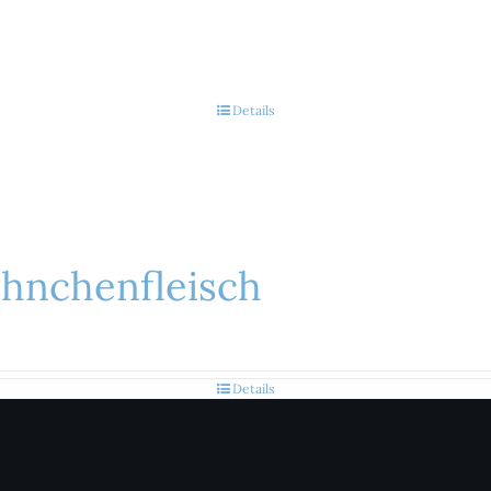
Details
ähnchenfleisch
Details