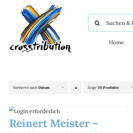
Zum
Inhalt
Suche
springen
nach:
Home
Sortieren nach
Datum
Zeige
30 Produkte
Reinert Meister –