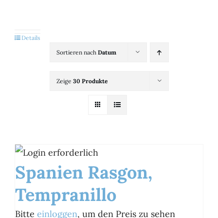
Kategorien
View
Details
Sortieren nach
Datum
Brands
Zeige
30 Produkte
B2B-Shop
Kontakt
Spanien Rasgon,
Tempranillo
Bitte
einloggen
, um den Preis zu sehen