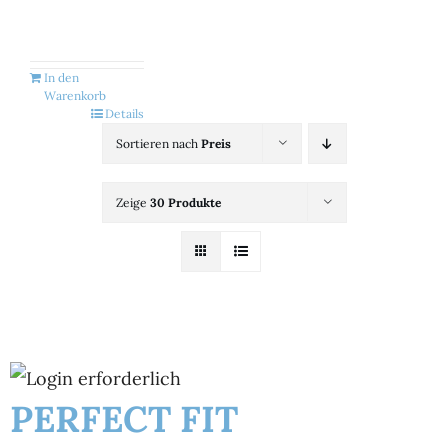
Kategorien
View
In den
Warenkorb
Details
Brands
Sortieren nach
Preis
B2B-Shop
Zeige
30 Produkte
Kontakt
PERFECT FIT