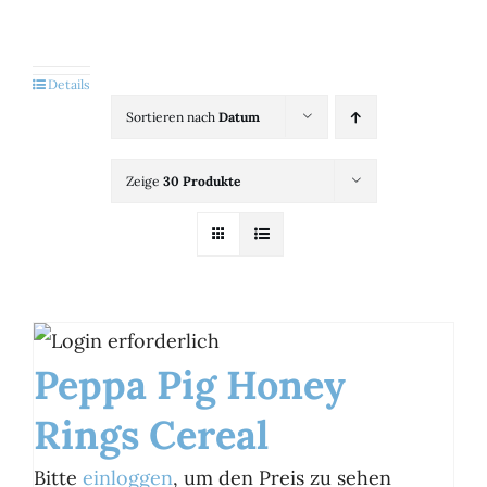
Kategorien
View
Details
Sortieren nach
Datum
Brands
Zeige
30 Produkte
B2B-Shop
Kontakt
Peppa Pig Honey
Rings Cereal
Bitte
einloggen
, um den Preis zu sehen