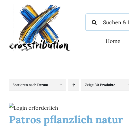
Zum
Inhalt
Suche
springen
nach:
Home
Sortieren nach
Datum
Zeige
30 Produkte
Patros pflanzlich natur