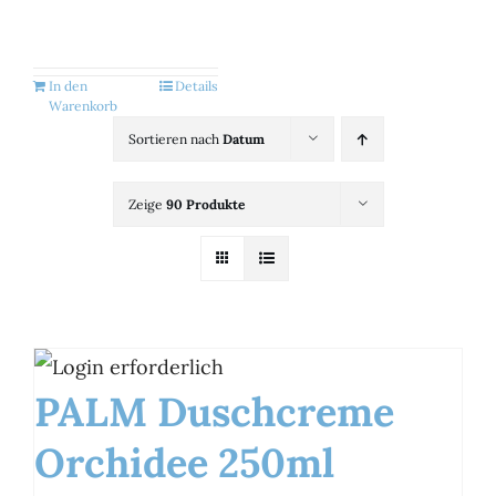
Kategorien
View
In den
Details
Warenkorb
Brands
Sortieren nach
Datum
Zeige
90 Produkte
B2B-Shop
Kontakt
PALM Duschcreme
Orchidee 250ml