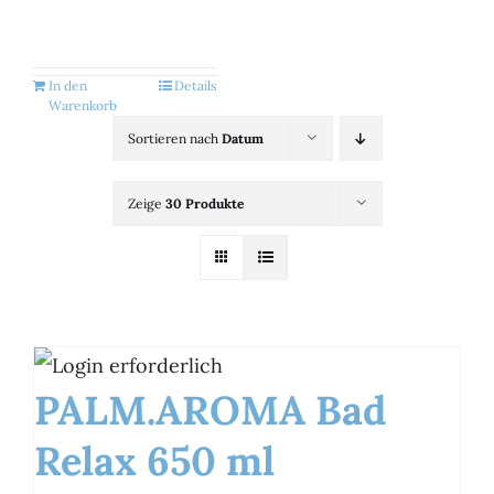
Kategorien
View
In den
Details
Warenkorb
Brands
Sortieren nach
Datum
Zeige
30 Produkte
B2B-Shop
Kontakt
PALM.AROMA Bad
Relax 650 ml