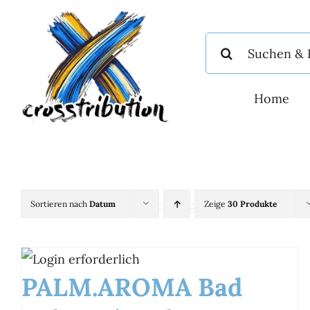
Zum
Inhalt
Suche
springen
nach:
Home
Sortieren nach
Datum
Zeige
30 Produkte
PALM.AROMA Bad