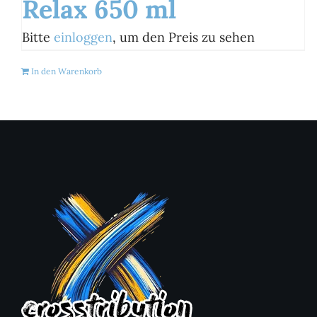
Relax 650 ml
Bitte
einloggen
, um den Preis zu sehen
In den Warenkorb