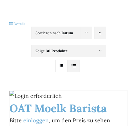
Kategorien
View
Details
Sortieren nach
Datum
Brands
Zeige
30 Produkte
B2B-Shop
Kontakt
OAT Moelk Barista
Bitte
einloggen
, um den Preis zu sehen