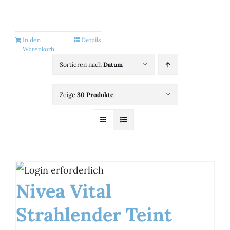
Kategorien
View
In den
Details
Warenkorb
Brands
Sortieren nach
Datum
Zeige
30 Produkte
B2B-Shop
Kontakt
Nivea Vital
Strahlender Teint