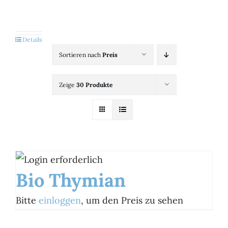
Kategorien
View
Details
Sortieren nach
Preis
Brands
Zeige
30 Produkte
B2B-Shop
Kontakt
Bio Thymian
Bitte
einloggen
, um den Preis zu sehen