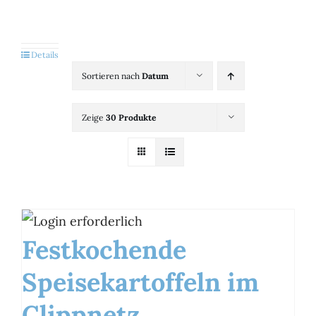
Kategorien
View
Details
Sortieren nach
Datum
Brands
Zeige
30 Produkte
B2B-Shop
Kontakt
Festkochende
Speisekartoffeln im
Clippnetz