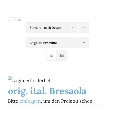
Kategorien
View
Details
Sortieren nach
Datum
Brands
Zeige
30 Produkte
B2B-Shop
Kontakt
orig. ital. Bresaola
Bitte
einloggen
, um den Preis zu sehen