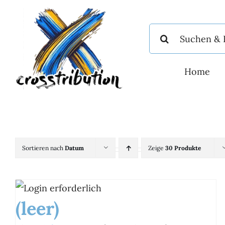
Zum
Inhalt
Suche
springen
nach:
Home
Sortieren nach
Datum
Zeige
30 Produkte
(leer)