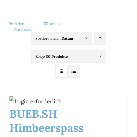
Kategorien
View
In den
Details
Warenkorb
Brands
Sortieren nach
Datum
Zeige
30 Produkte
B2B-Shop
Kontakt
BUEB.SH
Himbeerspass