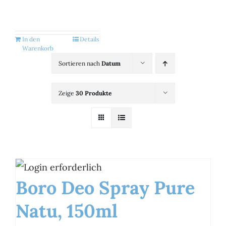
Kategorien
View
In den
Details
Warenkorb
Brands
Sortieren nach
Datum
Zeige
30 Produkte
B2B-Shop
Kontakt
Boro Deo Spray Pure
Natu, 150ml