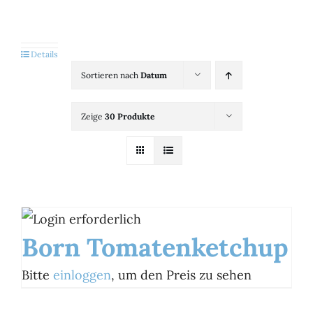
Kategorien
View
Details
Sortieren nach
Datum
Brands
Zeige
30 Produkte
B2B-Shop
Kontakt
Born Tomatenketchup
Bitte
einloggen
, um den Preis zu sehen