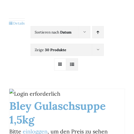
Kategorien
View
Details
Sortieren nach
Datum
Brands
Zeige
30 Produkte
B2B-Shop
Kontakt
Bley Gulaschsuppe
1,5kg
Bitte
einloggen
, um den Preis zu sehen