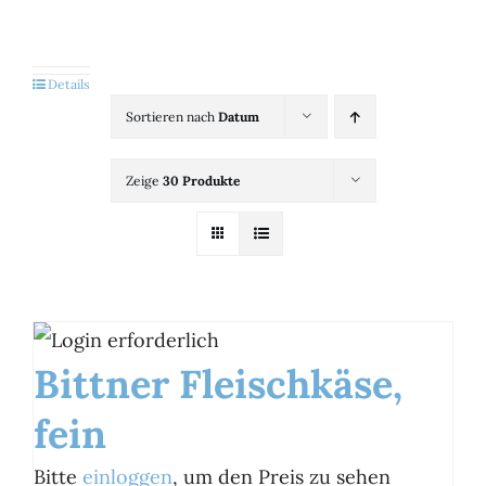
Kategorien
View
Details
Sortieren nach
Datum
Brands
Zeige
30 Produkte
B2B-Shop
Kontakt
Bittner Fleischkäse,
fein
Bitte
einloggen
, um den Preis zu sehen