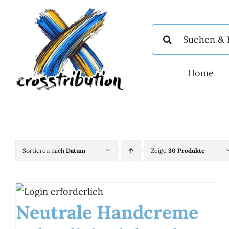
Zum
Inhalt
Suche
springen
nach:
Home
Sortieren nach
Datum
Zeige
30 Produkte
Neutrale Handcreme