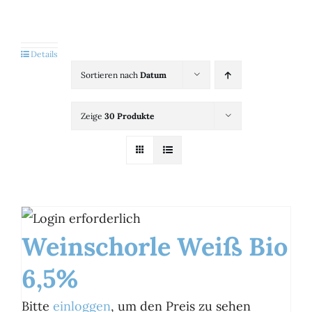
Kategorien
View
Details
Sortieren nach
Datum
Brands
Zeige
30 Produkte
B2B-Shop
Kontakt
Weinschorle Weiß Bio
6,5%
Bitte
einloggen
, um den Preis zu sehen