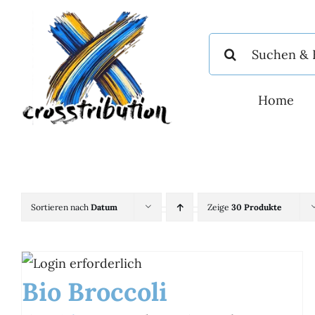
Zum
Inhalt
Suche
springen
nach:
Home
Sortieren nach
Datum
Zeige
30 Produkte
Bio Broccoli