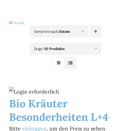
Kategorien
View
Details
Sortieren nach
Datum
Brands
Zeige
30 Produkte
B2B-Shop
Kontakt
Bio Kräuter
Besonderheiten L+4
Bitte
einloggen
, um den Preis zu sehen