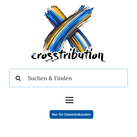
Zum
Inhalt
springen
Suche
nach:
Toggle
Navigation
Nur für Gewerbekunden
Home