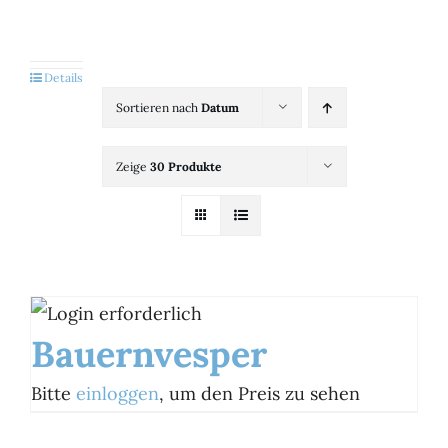
Kategorien
View
Details
Sortieren nach
Datum
Brands
Zeige
30 Produkte
B2B-Shop
Kontakt
Bauernvesper
Bitte
einloggen
, um den Preis zu sehen