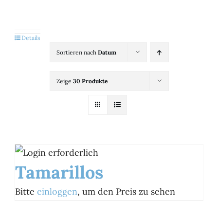
Kategorien
View
Details
Sortieren nach
Datum
Brands
Zeige
30 Produkte
B2B-Shop
Kontakt
Tamarillos
Bitte
einloggen
, um den Preis zu sehen