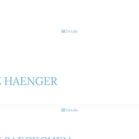
Details
Z HAENGER
Details