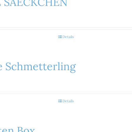
Z SAECKCHEN
Details
e Schmetterling
Details
ten Box