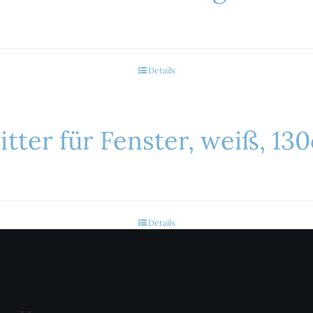
Details
tter für Fenster, weiß, 13
Details