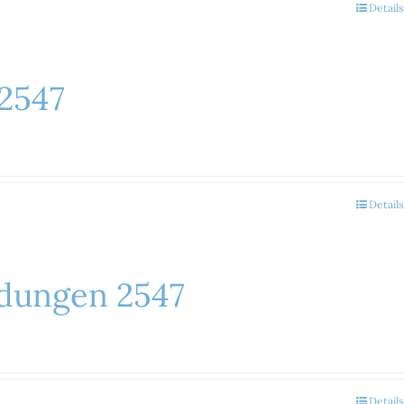
Details
 2547
Details
adungen 2547
Details