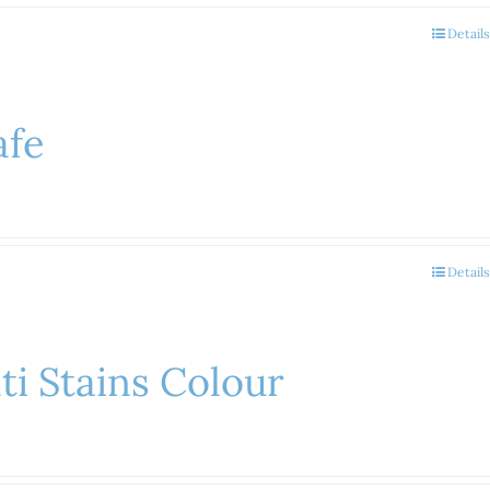
Details
afe
Details
i Stains Colour