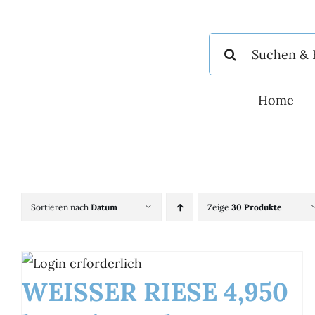
Zum
Inhalt
Suche
springen
nach:
Home
Sortieren nach
Datum
Zeige
30 Produkte
WEISSER RIESE 4,950