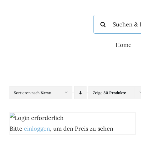
Zum
Inhalt
Suche
springen
nach:
Home
Sortieren nach
Name
Zeige
30 Produkte
Bitte
einloggen
, um den Preis zu sehen