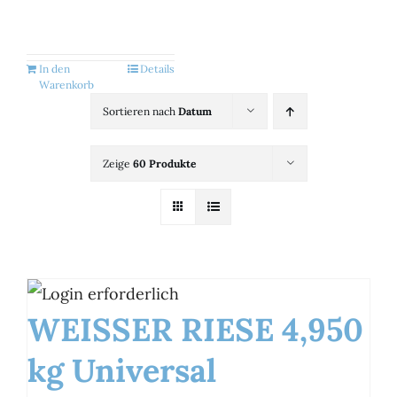
Kategorien
View
In den
Details
Warenkorb
Brands
Sortieren nach
Datum
Zeige
60 Produkte
B2B-Shop
Kontakt
WEISSER RIESE 4,950
kg Universal