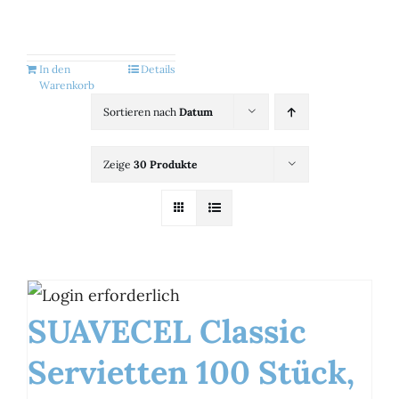
Kategorien
View
In den
Details
Warenkorb
Brands
Sortieren nach
Datum
Zeige
30 Produkte
B2B-Shop
Kontakt
SUAVECEL Classic
Servietten 100 Stück,