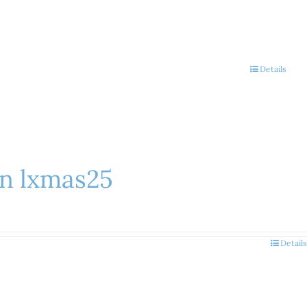
Details
on lxmas25
Details