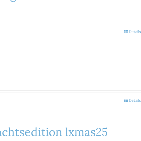
Details
Details
achtsedition lxmas25