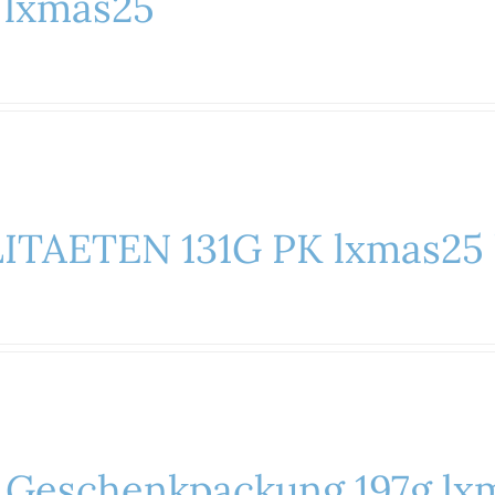
 lxmas25
TAETEN 131G PK lxmas25 
 Geschenkpackung 197g lx