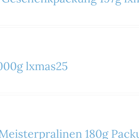
000g lxmas25
eisterpralinen 180g Pack