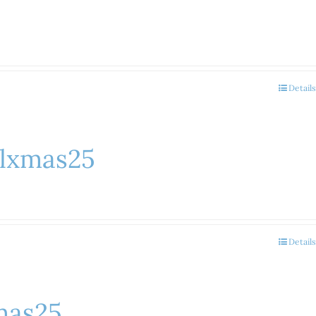
Details
lxmas25
Details
mas25