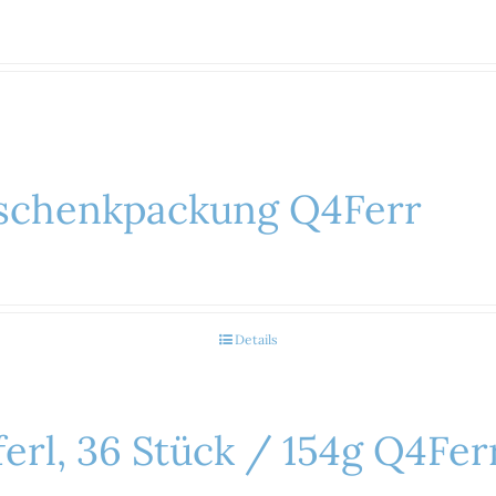
eschenkpackung Q4Ferr
Details
erl, 36 Stück / 154g Q4Fer