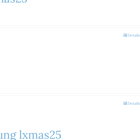
Details
Details
ung lxmas25